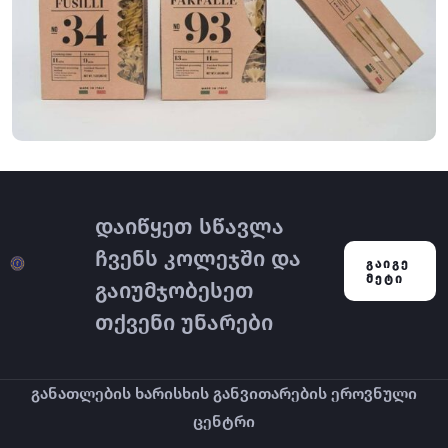
LOGO
Business card
დაიწყეთ სწავლა
ჩვენს კოლეჯში და
ᲒᲐᲘᲒᲔ
ᲛᲔᲢᲘ
გაიუმჯობესეთ
თქვენი უნარები
განათლების ხარისხის განვითარების ეროვნული
ცენტრი