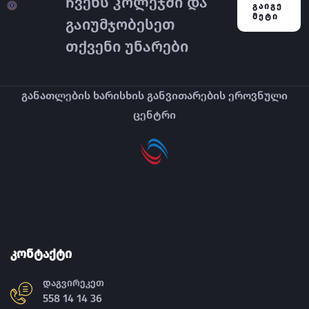
ჩვენს კოლეჯში და
ᲒᲐᲘᲒᲔ
ᲛᲔᲢᲘ
გაიუმჯობესეთ
თქვენი უნარები
განათლების ხარისხის განვითარების ეროვნული
ცენტრი
კონტაქტი
დაგვირეკეთ
558 14 14 36