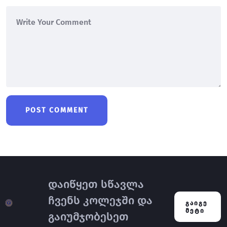
დაიწყეთ სწავლა
ჩვენს კოლეჯში და
ᲒᲐᲘᲒᲔ
ᲛᲔᲢᲘ
გაიუმჯობესეთ