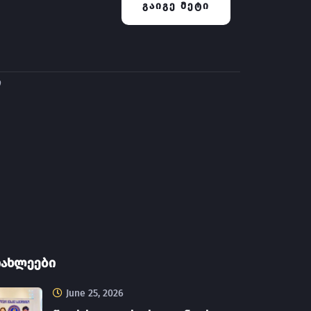
ᲒᲐᲘᲒᲔ ᲛᲔᲢᲘ
ი
იახლეები
June 25, 2026