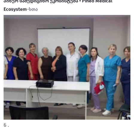
პინეო სამედიცინო ეკოსისტემა • Pineo Medical
Ecosystem
-სთა
ნ .