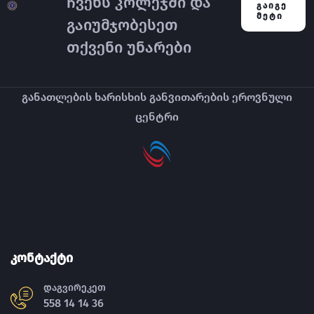
ჩვენს კოლეჯში და
ᲒᲐᲘᲒᲔ
ᲛᲔᲢᲘ
გაიუმჯობესეთ
თქვენი უნარები
განათლების ხარისხის განვითარების ეროვნული
ცენტრი
კონტაქტი
დაგვირეკეთ
558 14 14 36