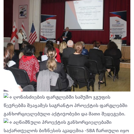
ღონისძიების ფარგლებში სამუშო ჯგუფის
წევრებმა შეაჯამეს საგრანტო პროექტის ფარგლებში
განხორციელებული აქტივობები და მათი შედეგები.
აღნიშნული პროექტის განხორციელებაში
საქართველოს ბიზნესის აკადემია -SBA ჩართული იყო