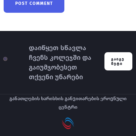
დაიწყეთ სწავლა
ჩვენს კოლეჯში და
ᲒᲐᲘᲒᲔ
ᲛᲔᲢᲘ
გაიუმჯობესეთ
თქვენი უნარები
განათლების ხარისხის განვითარების ეროვნული
ცენტრი