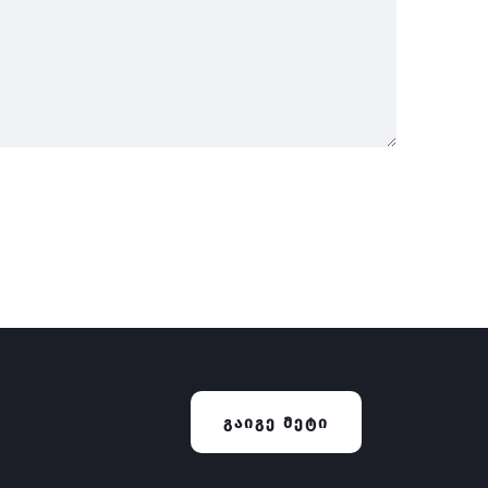
ᲒᲐᲘᲒᲔ ᲛᲔᲢᲘ