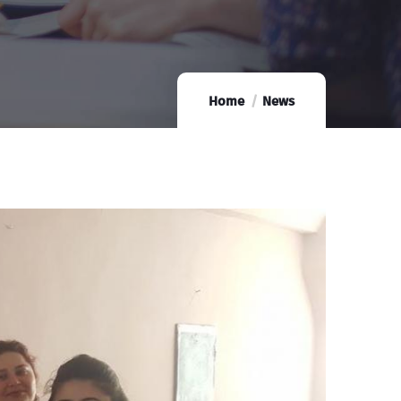
Home
News