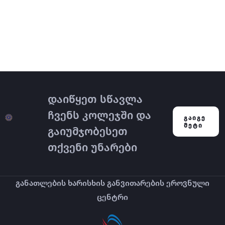
დაიწყეთ სწავლა
ჩვენს კოლეჯში და
ᲒᲐᲘᲒᲔ
ᲛᲔᲢᲘ
გაიუმჯობესეთ
თქვენი უნარები
განათლების ხარისხის განვითარების ეროვნული
ცენტრი